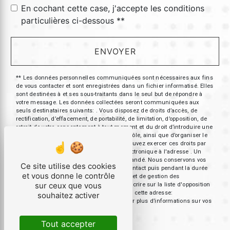
En cochant cette case, j'accepte les conditions
particulières ci-dessous **
ENVOYER
** Les données personnelles communiquées sont nécessaires aux fins
de vous contacter et sont enregistrées dans un fichier informatisé. Elles
sont destinées à et ses sous-traitants dans le seul but de répondre à
votre message. Les données collectées seront communiquées aux
seuls destinataires suivants: . Vous disposez de droits d’accès, de
rectification, d’effacement, de portabilité, de limitation, d’opposition, de
retrait de votre consentement à tout moment et du droit d’introduire une
réclamation auprès d’une autorité de contrôle, ainsi que d’organiser le
sort de vos données post-mortem. Vous pouvez exercer ces droits par
voie postale à l'adresse ou par courrier électronique à l'adresse . Un
justificatif d'identité pourra vous être demandé. Nous conservons vos
Ce site utilise des cookies
données pendant la période de prise de contact puis pendant la durée
et vous donne le contrôle
de prescription légale aux fins probatoires et de gestion des
sur ceux que vous
contentieux. Vous avez le droit de vous inscrire sur la liste d'opposition
au démarchage téléphonique, disponible à cette adresse:
souhaitez activer
Bloctel.gouv.fr
. Consultez le site cnil.fr pour plus d’informations sur vos
droits.
Tout accepter