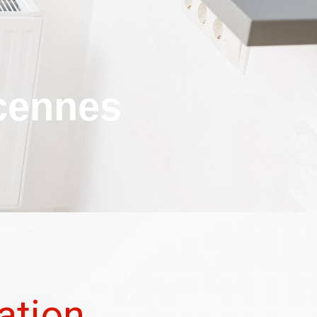
cennes
ation