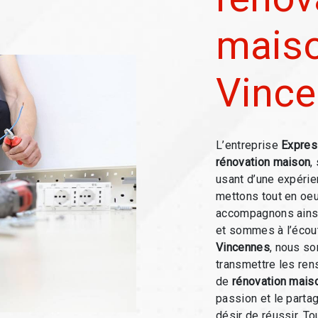
maiso
Vinc
L’entreprise
Expres
rénovation maison
,
usant d’une expérien
mettons tout en oeu
accompagnons ainsi
et sommes à l’écout
Vincennes
, nous s
transmettre les ren
de
rénovation mais
passion et le parta
désir de réussir. To