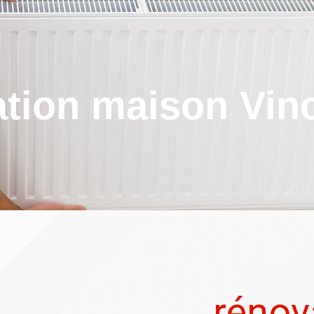
ation maison Vin
rénov