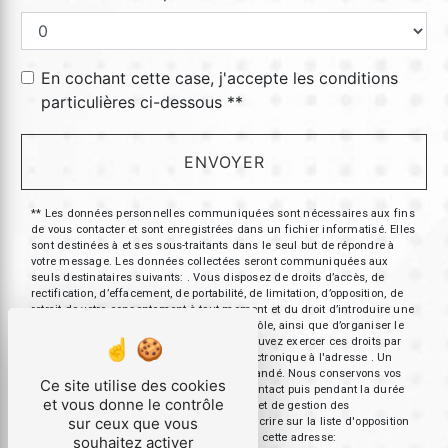
En cochant cette case, j'accepte les conditions
particulières ci-dessous **
ENVOYER
** Les données personnelles communiquées sont nécessaires aux fins
de vous contacter et sont enregistrées dans un fichier informatisé. Elles
sont destinées à et ses sous-traitants dans le seul but de répondre à
votre message. Les données collectées seront communiquées aux
seuls destinataires suivants: . Vous disposez de droits d’accès, de
rectification, d’effacement, de portabilité, de limitation, d’opposition, de
retrait de votre consentement à tout moment et du droit d’introduire une
réclamation auprès d’une autorité de contrôle, ainsi que d’organiser le
sort de vos données post-mortem. Vous pouvez exercer ces droits par
voie postale à l'adresse ou par courrier électronique à l'adresse . Un
justificatif d'identité pourra vous être demandé. Nous conservons vos
Ce site utilise des cookies
données pendant la période de prise de contact puis pendant la durée
et vous donne le contrôle
de prescription légale aux fins probatoires et de gestion des
sur ceux que vous
contentieux. Vous avez le droit de vous inscrire sur la liste d'opposition
au démarchage téléphonique, disponible à cette adresse:
souhaitez activer