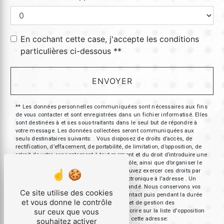
En cochant cette case, j'accepte les conditions
particulières ci-dessous **
ENVOYER
** Les données personnelles communiquées sont nécessaires aux fins
de vous contacter et sont enregistrées dans un fichier informatisé. Elles
sont destinées à et ses sous-traitants dans le seul but de répondre à
votre message. Les données collectées seront communiquées aux
seuls destinataires suivants: . Vous disposez de droits d’accès, de
rectification, d’effacement, de portabilité, de limitation, d’opposition, de
retrait de votre consentement à tout moment et du droit d’introduire une
réclamation auprès d’une autorité de contrôle, ainsi que d’organiser le
sort de vos données post-mortem. Vous pouvez exercer ces droits par
voie postale à l'adresse ou par courrier électronique à l'adresse . Un
justificatif d'identité pourra vous être demandé. Nous conservons vos
Ce site utilise des cookies
données pendant la période de prise de contact puis pendant la durée
et vous donne le contrôle
de prescription légale aux fins probatoires et de gestion des
sur ceux que vous
contentieux. Vous avez le droit de vous inscrire sur la liste d'opposition
au démarchage téléphonique, disponible à cette adresse:
souhaitez activer