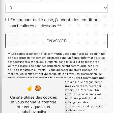
En cochant cette case, j'accepte les conditions
particulières ci-dessous **
ENVOYER
** Les données personnelles communiquées sont nécessaires aux fins
de vous contacter et sont enregistrées dans un fichier informatisé. Elles
sont destinées à et ses sous-traitants dans le seul but de répondre à
votre message. Les données collectées seront communiquées aux
seuls destinataires suivants: . Vous disposez de droits d’accès, de
rectification, d’effacement, de portabilité, de limitation, d’opposition, de
retrait de votre consentement à tout moment et du droit d’introduire une
réclamation auprès d’une autorité de contrôle, ainsi que d’organiser le
sort de vos données post-mortem. Vous pouvez exercer ces droits par
voie postale à l'adresse ou par courrier électronique à l'adresse . Un
justificatif d'identité pourra vous être demandé. Nous conservons vos
Ce site utilise des cookies
données pendant la période de prise de contact puis pendant la durée
et vous donne le contrôle
de prescription légale aux fins probatoires et de gestion des
sur ceux que vous
contentieux. Vous avez le droit de vous inscrire sur la liste d'opposition
au démarchage téléphonique, disponible à cette adresse:
souhaitez activer