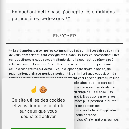
En cochant cette case, j'accepte les conditions
particulières ci-dessous **
ENVOYER
** Les données personnelles communiquées sont nécessaires aux fins
de vous contacter et sont enregistrées dans un fichier informatisé. Elles
sont destinées à et ses sous-traitants dans le seul but de répondre à
votre message. Les données collectées seront communiquées aux
seuls destinataires suivants: . Vous disposez de droits d’accès, de
rectification, d’effacement, de portabilité, de limitation, d’opposition, de
retrait de votre consentement à tout moment et du droit d’introduire une
réclamation auprès d’une autorité de contrôle, ainsi que d’organiser le
sort de vos données post-mortem. Vous pouvez exercer ces droits par
voie postale à l'adresse ou par courrier électronique à l'adresse . Un
justificatif d'identité pourra vous être demandé. Nous conservons vos
Ce site utilise des cookies
données pendant la période de prise de contact puis pendant la durée
et vous donne le contrôle
de prescription légale aux fins probatoires et de gestion des
sur ceux que vous
contentieux. Vous avez le droit de vous inscrire sur la liste d'opposition
au démarchage téléphonique, disponible à cette adresse:
souhaitez activer
Bloctel.gouv.fr
. Consultez le site cnil.fr pour plus d’informations sur vos
droits.