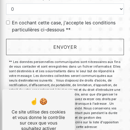
En cochant cette case, j'accepte les conditions
particulières ci-dessous **
ENVOYER
** Les données personnelles communiquées sont nécessaires aux fins
de vous contacter et sont enregistrées dans un fichier informatisé. Elles
sont destinées à et ses sous-traitants dans le seul but de répondre à
votre message. Les données collectées seront communiquées aux
seuls destinataires suivants: . Vous disposez de droits d’accès, de
rectification, d’effacement, de portabilité, de limitation, d’opposition, de
retrait de votre consentement à tout moment et du droit d’introduire une
réclamation auprès d’une autorité de contrôle, ainsi que d’organiser le
sort de vos données post-mortem. Vous pouvez exercer ces droits par
voie postale à l'adresse ou par courrier électronique à l'adresse . Un
justificatif d'identité pourra vous être demandé. Nous conservons vos
Ce site utilise des cookies
données pendant la période de prise de contact puis pendant la durée
et vous donne le contrôle
de prescription légale aux fins probatoires et de gestion des
sur ceux que vous
contentieux. Vous avez le droit de vous inscrire sur la liste d'opposition
au démarchage téléphonique, disponible à cette adresse:
souhaitez activer