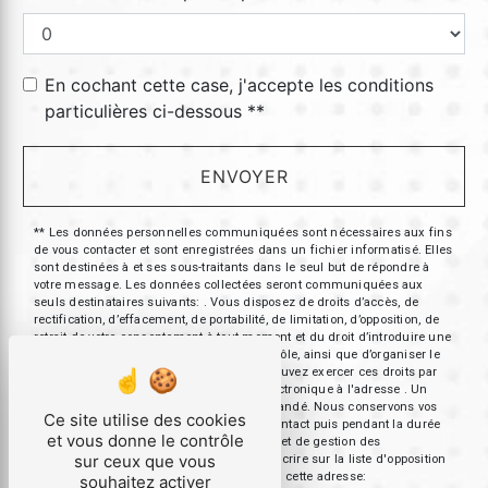
En cochant cette case, j'accepte les conditions
particulières ci-dessous **
ENVOYER
** Les données personnelles communiquées sont nécessaires aux fins
de vous contacter et sont enregistrées dans un fichier informatisé. Elles
sont destinées à et ses sous-traitants dans le seul but de répondre à
votre message. Les données collectées seront communiquées aux
seuls destinataires suivants: . Vous disposez de droits d’accès, de
rectification, d’effacement, de portabilité, de limitation, d’opposition, de
retrait de votre consentement à tout moment et du droit d’introduire une
réclamation auprès d’une autorité de contrôle, ainsi que d’organiser le
sort de vos données post-mortem. Vous pouvez exercer ces droits par
voie postale à l'adresse ou par courrier électronique à l'adresse . Un
justificatif d'identité pourra vous être demandé. Nous conservons vos
Ce site utilise des cookies
données pendant la période de prise de contact puis pendant la durée
et vous donne le contrôle
de prescription légale aux fins probatoires et de gestion des
sur ceux que vous
contentieux. Vous avez le droit de vous inscrire sur la liste d'opposition
au démarchage téléphonique, disponible à cette adresse:
souhaitez activer