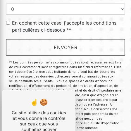
En cochant cette case, j'accepte les conditions
particulières ci-dessous **
ENVOYER
** Les données personnelles communiquées sont nécessaires aux fins
de vous contacter et sont enregistrées dans un fichier informatisé. Elles
sont destinées à et ses sous-traitants dans le seul but de répondre à
votre message. Les données collectées seront communiquées aux
seuls destinataires suivants: . Vous disposez de droits d’accès, de
rectification, d’effacement, de portabilité, de limitation, d’opposition, de
retrait de votre consentement à tout moment et du droit d’introduire une
réclamation auprès d’une autorité de contrôle, ainsi que d’organiser le
sort de vos données post-mortem. Vous pouvez exercer ces droits par
voie postale à l'adresse ou par courrier électronique à l'adresse . Un
justificatif d'identité pourra vous être demandé. Nous conservons vos
Ce site utilise des cookies
données pendant la période de prise de contact puis pendant la durée
et vous donne le contrôle
de prescription légale aux fins probatoires et de gestion des
sur ceux que vous
contentieux. Vous avez le droit de vous inscrire sur la liste d'opposition
au démarchage téléphonique, disponible à cette adresse:
souhaitez activer