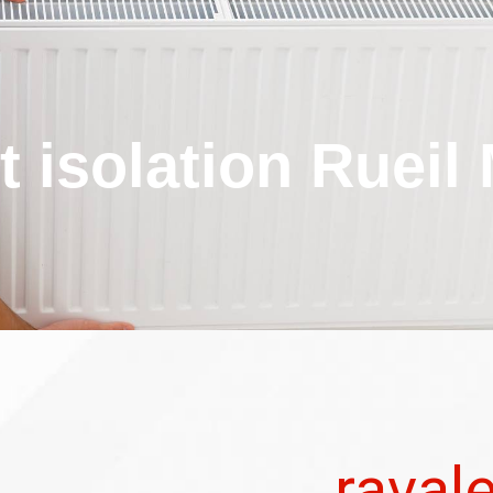
t isolation Rueil
raval