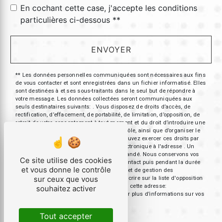
En cochant cette case, j'accepte les conditions
particulières ci-dessous **
ENVOYER
** Les données personnelles communiquées sont nécessaires aux fins
de vous contacter et sont enregistrées dans un fichier informatisé. Elles
sont destinées à et ses sous-traitants dans le seul but de répondre à
votre message. Les données collectées seront communiquées aux
seuls destinataires suivants: . Vous disposez de droits d’accès, de
rectification, d’effacement, de portabilité, de limitation, d’opposition, de
retrait de votre consentement à tout moment et du droit d’introduire une
réclamation auprès d’une autorité de contrôle, ainsi que d’organiser le
sort de vos données post-mortem. Vous pouvez exercer ces droits par
voie postale à l'adresse ou par courrier électronique à l'adresse . Un
justificatif d'identité pourra vous être demandé. Nous conservons vos
Ce site utilise des cookies
données pendant la période de prise de contact puis pendant la durée
et vous donne le contrôle
de prescription légale aux fins probatoires et de gestion des
sur ceux que vous
contentieux. Vous avez le droit de vous inscrire sur la liste d'opposition
au démarchage téléphonique, disponible à cette adresse:
souhaitez activer
Bloctel.gouv.fr
. Consultez le site cnil.fr pour plus d’informations sur vos
droits.
Tout accepter