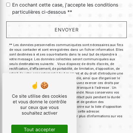
En cochant cette case, j'accepte les conditions
particulières ci-dessous **
ENVOYER
** Les données personnelles communiquées sont nécessaires aux fins
de vous contacter et sont enregistrées dans un fichier informatisé. Elles
sont destinées à et ses sous-traitants dans le seul but de répondre à
votre message. Les données collectées seront communiquées aux
seuls destinataires suivants: . Vous disposez de droits d’accès, de
rectification, d’effacement, de portabilité, de limitation, d’opposition, de
retrait de votre consentement à tout moment et du droit d’introduire une
réclamation auprès d’une autorité de contrôle, ainsi que d’organiser le
sort de vos données post-mortem. Vous pouvez exercer ces droits par
voie postale à l'adresse ou par courrier électronique à l'adresse . Un
justificatif d'identité pourra vous être demandé. Nous conservons vos
Ce site utilise des cookies
données pendant la période de prise de contact puis pendant la durée
et vous donne le contrôle
de prescription légale aux fins probatoires et de gestion des
sur ceux que vous
contentieux. Vous avez le droit de vous inscrire sur la liste d'opposition
au démarchage téléphonique, disponible à cette adresse:
souhaitez activer
Bloctel.gouv.fr
. Consultez le site cnil.fr pour plus d’informations sur vos
droits.
Tout accepter