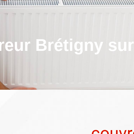
reur Brétigny sur
couvr