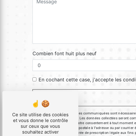
Combien font huit plus neuf
En cochant cette case, j'accepte les condi
** Les données personnelles communiquées sont nécessaires aux
Ce site utilise des cookies
répondre à votre message. Les données collectées seront commun
et vous donne le contrôle
d’opposition, de retrait de votre consentement à tout moment e
sur ceux que vous
exercer ces droits par voie postale à l'adresse ou par courrie
souhaitez activer
contact puis pendant la durée de prescription légale aux fins 