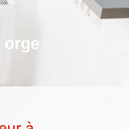
 orge
eur à