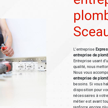
plomb
Scea
L’entreprise
Expres
entreprise de plom
Entreprise usant d’
qualité, nous metto
Nous vous accompag
entreprise de plom
besoins. Si vous ha
disposition pour v
nécessaires à votre
métier est avant to
renforce encore plus