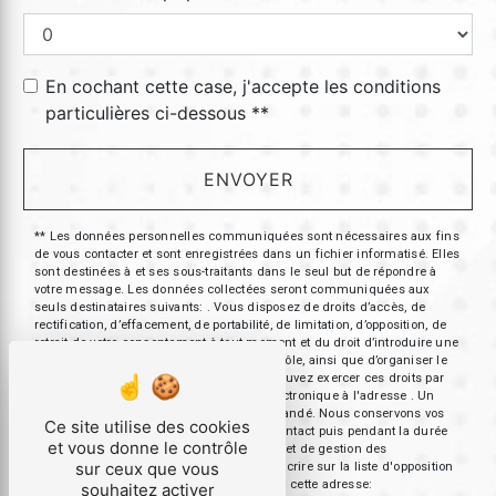
En cochant cette case, j'accepte les conditions
particulières ci-dessous **
ENVOYER
** Les données personnelles communiquées sont nécessaires aux fins
de vous contacter et sont enregistrées dans un fichier informatisé. Elles
sont destinées à et ses sous-traitants dans le seul but de répondre à
votre message. Les données collectées seront communiquées aux
seuls destinataires suivants: . Vous disposez de droits d’accès, de
rectification, d’effacement, de portabilité, de limitation, d’opposition, de
retrait de votre consentement à tout moment et du droit d’introduire une
réclamation auprès d’une autorité de contrôle, ainsi que d’organiser le
sort de vos données post-mortem. Vous pouvez exercer ces droits par
voie postale à l'adresse ou par courrier électronique à l'adresse . Un
justificatif d'identité pourra vous être demandé. Nous conservons vos
Ce site utilise des cookies
données pendant la période de prise de contact puis pendant la durée
et vous donne le contrôle
de prescription légale aux fins probatoires et de gestion des
sur ceux que vous
contentieux. Vous avez le droit de vous inscrire sur la liste d'opposition
au démarchage téléphonique, disponible à cette adresse:
souhaitez activer