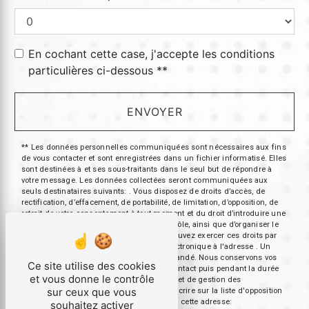
En cochant cette case, j'accepte les conditions
particulières ci-dessous **
ENVOYER
** Les données personnelles communiquées sont nécessaires aux fins
de vous contacter et sont enregistrées dans un fichier informatisé. Elles
sont destinées à et ses sous-traitants dans le seul but de répondre à
votre message. Les données collectées seront communiquées aux
seuls destinataires suivants: . Vous disposez de droits d’accès, de
rectification, d’effacement, de portabilité, de limitation, d’opposition, de
retrait de votre consentement à tout moment et du droit d’introduire une
réclamation auprès d’une autorité de contrôle, ainsi que d’organiser le
sort de vos données post-mortem. Vous pouvez exercer ces droits par
voie postale à l'adresse ou par courrier électronique à l'adresse . Un
justificatif d'identité pourra vous être demandé. Nous conservons vos
Ce site utilise des cookies
données pendant la période de prise de contact puis pendant la durée
et vous donne le contrôle
de prescription légale aux fins probatoires et de gestion des
sur ceux que vous
contentieux. Vous avez le droit de vous inscrire sur la liste d'opposition
au démarchage téléphonique, disponible à cette adresse:
souhaitez activer