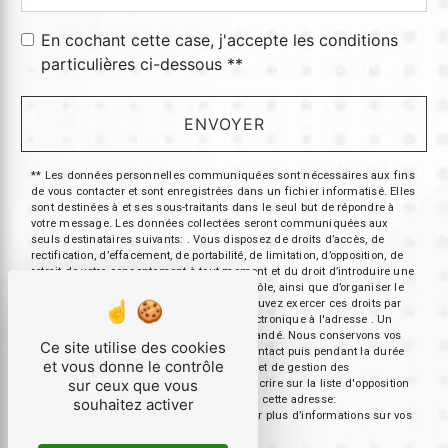
En cochant cette case, j'accepte les conditions
particulières ci-dessous **
ENVOYER
** Les données personnelles communiquées sont nécessaires aux fins
de vous contacter et sont enregistrées dans un fichier informatisé. Elles
sont destinées à et ses sous-traitants dans le seul but de répondre à
votre message. Les données collectées seront communiquées aux
seuls destinataires suivants: . Vous disposez de droits d’accès, de
rectification, d’effacement, de portabilité, de limitation, d’opposition, de
retrait de votre consentement à tout moment et du droit d’introduire une
réclamation auprès d’une autorité de contrôle, ainsi que d’organiser le
sort de vos données post-mortem. Vous pouvez exercer ces droits par
voie postale à l'adresse ou par courrier électronique à l'adresse . Un
justificatif d'identité pourra vous être demandé. Nous conservons vos
Ce site utilise des cookies
données pendant la période de prise de contact puis pendant la durée
et vous donne le contrôle
de prescription légale aux fins probatoires et de gestion des
sur ceux que vous
contentieux. Vous avez le droit de vous inscrire sur la liste d'opposition
au démarchage téléphonique, disponible à cette adresse:
souhaitez activer
Bloctel.gouv.fr
. Consultez le site cnil.fr pour plus d’informations sur vos
droits.