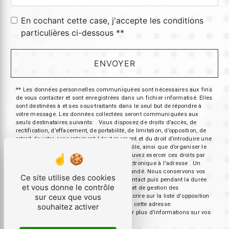
En cochant cette case, j'accepte les conditions
particulières ci-dessous **
ENVOYER
** Les données personnelles communiquées sont nécessaires aux fins
de vous contacter et sont enregistrées dans un fichier informatisé. Elles
sont destinées à et ses sous-traitants dans le seul but de répondre à
votre message. Les données collectées seront communiquées aux
seuls destinataires suivants: . Vous disposez de droits d’accès, de
rectification, d’effacement, de portabilité, de limitation, d’opposition, de
retrait de votre consentement à tout moment et du droit d’introduire une
réclamation auprès d’une autorité de contrôle, ainsi que d’organiser le
sort de vos données post-mortem. Vous pouvez exercer ces droits par
voie postale à l'adresse ou par courrier électronique à l'adresse . Un
justificatif d'identité pourra vous être demandé. Nous conservons vos
Ce site utilise des cookies
données pendant la période de prise de contact puis pendant la durée
et vous donne le contrôle
de prescription légale aux fins probatoires et de gestion des
sur ceux que vous
contentieux. Vous avez le droit de vous inscrire sur la liste d'opposition
au démarchage téléphonique, disponible à cette adresse:
souhaitez activer
Bloctel.gouv.fr
. Consultez le site cnil.fr pour plus d’informations sur vos
droits.